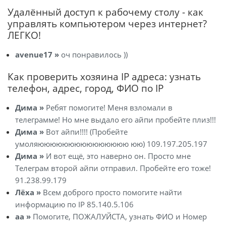
Удалённый доступ к рабочему столу - как
управлять компьютером через интернет?
ЛЕГКО!
avenue17 »
оч понравилось ))
Как проверить хозяина IP адреса: узнать
телефон, адрес, город, ФИО по IP
Дима »
Ребят помогите! Меня взломали в
телеграмме! Но мне выдало его айпи пробейте плиз!!!
Дима »
Вот айпи!!!! (Пробейте
умоляююююююююююююююю юю) 109.197.205.197
Дима »
И вот ещё, это наверно он. Просто мне
Телеграм второй айпи отправил. Пробейте его тоже!
91.238.99.179
Лёха »
Всем доброго просто помогите найти
информацию по IP 85.140.5.106
aa »
Помогите, ПОЖАЛУЙСТА, узнать ФИО и Номер