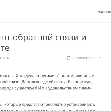
Главна
пт обратной связи и
йте
ии: 4
17 августа 2009 г.
 много сайтов делают руками. И по тем, или иным
ой связи. Да только где её взять - безопасную,
рироде существует! И я с удовольствием с вами
ы, которые предлагают бесплатно устанавливать
мы могут так же служить и для оставления отзыва