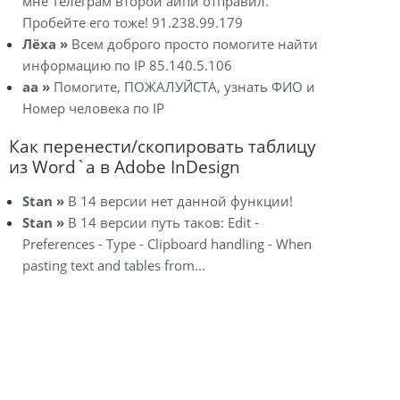
мне Телеграм второй айпи отправил.
Пробейте его тоже! 91.238.99.179
Лёха »
Всем доброго просто помогите найти
информацию по IP 85.140.5.106
aa »
Помогите, ПОЖАЛУЙСТА, узнать ФИО и
Номер человека по IP
Как перенести/скопировать таблицу
из Word`a в Adobe InDesign
Stan »
В 14 версии нет данной функции!
Stan »
В 14 версии путь таков: Edit -
Preferences - Type - Clipboard handling - When
pasting text and tables from...