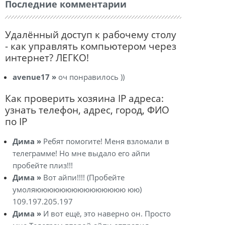
Последние комментарии
Удалённый доступ к рабочему столу
- как управлять компьютером через
интернет? ЛЕГКО!
avenue17 »
оч понравилось ))
Как проверить хозяина IP адреса:
узнать телефон, адрес, город, ФИО
по IP
Дима »
Ребят помогите! Меня взломали в
телеграмме! Но мне выдало его айпи
пробейте плиз!!!
Дима »
Вот айпи!!!! (Пробейте
умоляююююююююююююююю юю)
109.197.205.197
Дима »
И вот ещё, это наверно он. Просто