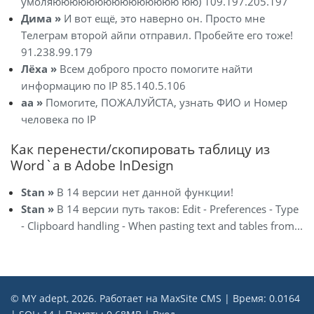
умоляююююююююююююююю юю) 109.197.205.197
Дима »
И вот ещё, это наверно он. Просто мне
Телеграм второй айпи отправил. Пробейте его тоже!
91.238.99.179
Лёха »
Всем доброго просто помогите найти
информацию по IP 85.140.5.106
aa »
Помогите, ПОЖАЛУЙСТА, узнать ФИО и Номер
человека по IP
Как перенести/скопировать таблицу из
Word`a в Adobe InDesign
Stan »
В 14 версии нет данной функции!
Stan »
В 14 версии путь таков: Edit - Preferences - Type
- Clipboard handling - When pasting text and tables from...
© MY adept, 2026. Работает на
MaxSite CMS
| Время: 0.0164