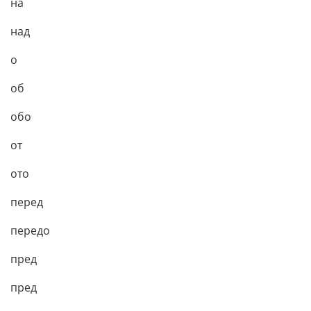
на
над
о
об
обо
от
ото
перед
передо
пред
пред