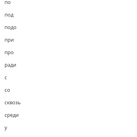
пo
под
подо
при
про
ради
с
со
сквозь
среди
у