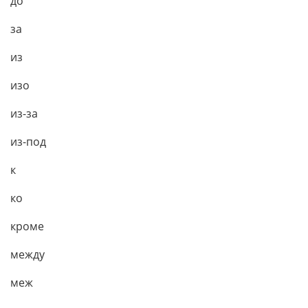
до
за
из
изо
из-за
из-под
к
ко
кроме
между
меж