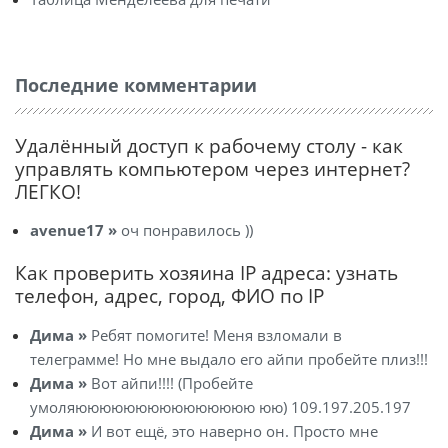
Последние комментарии
Удалённый доступ к рабочему столу - как
управлять компьютером через интернет?
ЛЕГКО!
avenue17 »
оч понравилось ))
Как проверить хозяина IP адреса: узнать
телефон, адрес, город, ФИО по IP
Дима »
Ребят помогите! Меня взломали в
телеграмме! Но мне выдало его айпи пробейте плиз!!!
Дима »
Вот айпи!!!! (Пробейте
умоляююююююююююююююю юю) 109.197.205.197
Дима »
И вот ещё, это наверно он. Просто мне