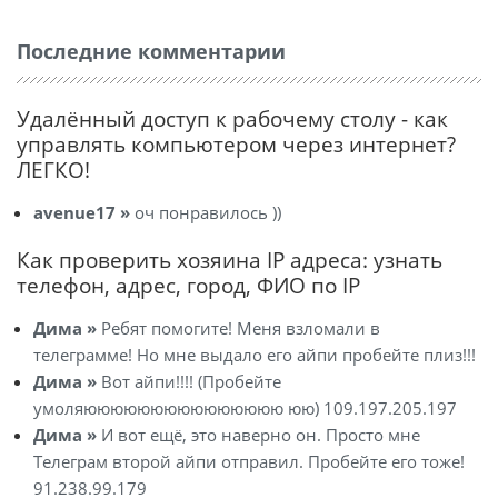
Последние комментарии
Удалённый доступ к рабочему столу - как
управлять компьютером через интернет?
ЛЕГКО!
avenue17 »
оч понравилось ))
Как проверить хозяина IP адреса: узнать
телефон, адрес, город, ФИО по IP
Дима »
Ребят помогите! Меня взломали в
телеграмме! Но мне выдало его айпи пробейте плиз!!!
Дима »
Вот айпи!!!! (Пробейте
умоляююююююююююююююю юю) 109.197.205.197
Дима »
И вот ещё, это наверно он. Просто мне
Телеграм второй айпи отправил. Пробейте его тоже!
91.238.99.179