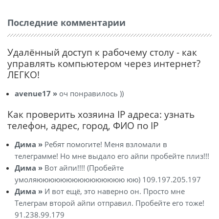
Последние комментарии
Удалённый доступ к рабочему столу - как
управлять компьютером через интернет?
ЛЕГКО!
avenue17 »
оч понравилось ))
Как проверить хозяина IP адреса: узнать
телефон, адрес, город, ФИО по IP
Дима »
Ребят помогите! Меня взломали в
телеграмме! Но мне выдало его айпи пробейте плиз!!!
Дима »
Вот айпи!!!! (Пробейте
умоляююююююююююююююю юю) 109.197.205.197
Дима »
И вот ещё, это наверно он. Просто мне
Телеграм второй айпи отправил. Пробейте его тоже!
91.238.99.179