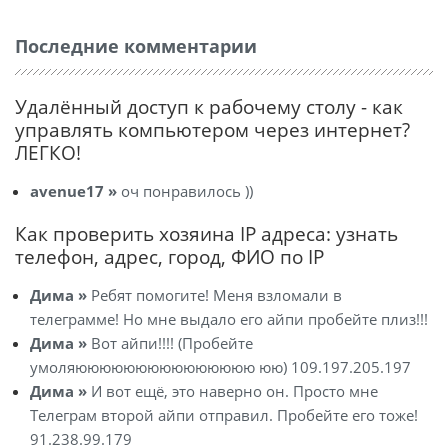
Последние комментарии
Удалённый доступ к рабочему столу - как
управлять компьютером через интернет?
ЛЕГКО!
avenue17 »
оч понравилось ))
Как проверить хозяина IP адреса: узнать
телефон, адрес, город, ФИО по IP
Дима »
Ребят помогите! Меня взломали в
телеграмме! Но мне выдало его айпи пробейте плиз!!!
Дима »
Вот айпи!!!! (Пробейте
умоляююююююююююююююю юю) 109.197.205.197
Дима »
И вот ещё, это наверно он. Просто мне
Телеграм второй айпи отправил. Пробейте его тоже!
91.238.99.179